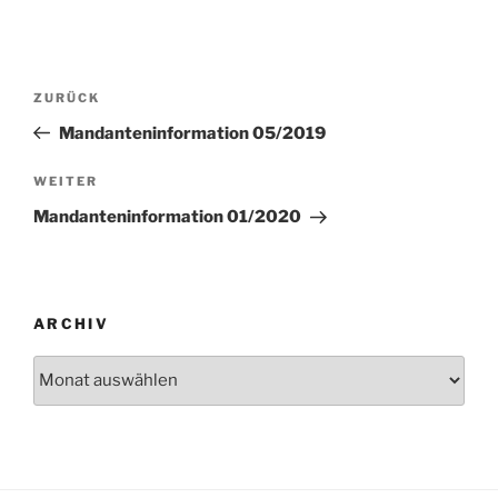
Beitragsnavigation
Vorheriger
ZURÜCK
Beitrag
Mandanteninformation 05/2019
Nächster
WEITER
Beitrag
Mandanteninformation 01/2020
ARCHIV
Archiv