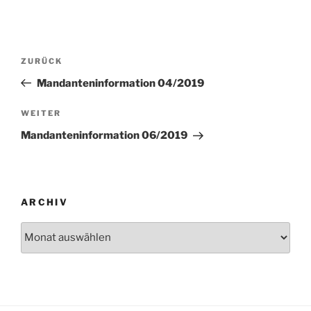
Beitragsnavigation
Vorheriger
ZURÜCK
Beitrag
Mandanteninformation 04/2019
Nächster
WEITER
Beitrag
Mandanteninformation 06/2019
ARCHIV
Archiv