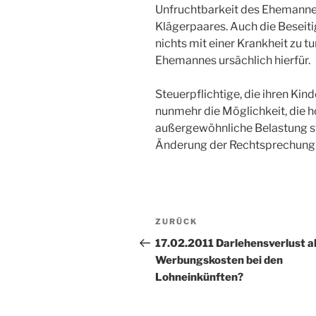
Unfruchtbarkeit des Ehemannes
Klägerpaares. Auch die Beseit
nichts mit einer Krankheit zu tu
Ehemannes ursächlich hierfür.
Steuerpflichtige, die ihren Ki
nunmehr die Möglichkeit, die h
außergewöhnliche Belastung s
Änderung der Rechtsprechung 
Beitragsnavigation
Vorheriger
ZURÜCK
Beitrag
17.02.2011 Darlehensverlust a
Werbungskosten bei den
Lohneinkünften?