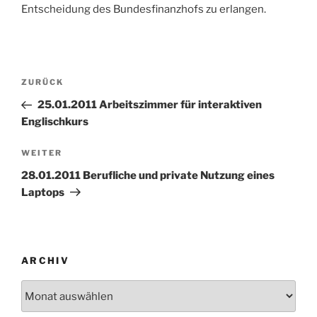
Entscheidung des Bundesfinanzhofs zu erlangen.
Beitragsnavigation
Vorheriger
ZURÜCK
Beitrag
25.01.2011 Arbeitszimmer für interaktiven
Englischkurs
Nächster
WEITER
Beitrag
28.01.2011 Berufliche und private Nutzung eines
Laptops
ARCHIV
Archiv