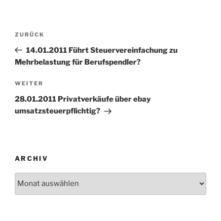
Beitragsnavigation
Vorheriger
ZURÜCK
Beitrag
14.01.2011 Führt Steuervereinfachung zu
Mehrbelastung für Berufspendler?
Nächster
WEITER
Beitrag
28.01.2011 Privatverkäufe über ebay
umsatzsteuerpflichtig?
ARCHIV
Archiv