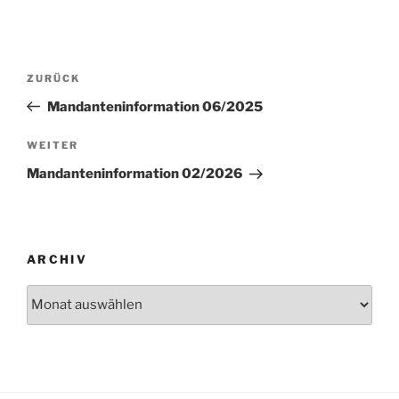
Beitragsnavigation
Vorheriger
ZURÜCK
Beitrag
Mandanteninformation 06/2025
Nächster
WEITER
Beitrag
Mandanteninformation 02/2026
ARCHIV
Archiv