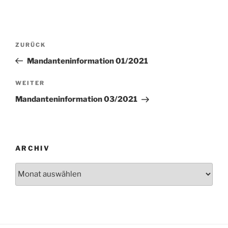
Beitragsnavigation
Vorheriger
ZURÜCK
Beitrag
Mandanteninformation 01/2021
Nächster
WEITER
Beitrag
Mandanteninformation 03/2021
ARCHIV
Archiv