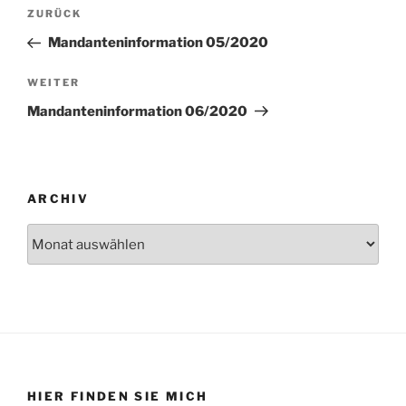
Beitragsnavigation
Vorheriger
ZURÜCK
Beitrag
Mandanteninformation 05/2020
Nächster
WEITER
Beitrag
Mandanteninformation 06/2020
ARCHIV
Archiv
HIER FINDEN SIE MICH