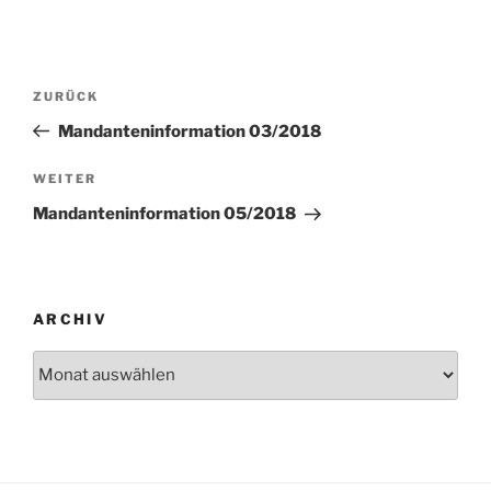
Beitragsnavigation
Vorheriger
ZURÜCK
Beitrag
Mandanteninformation 03/2018
Nächster
WEITER
Beitrag
Mandanteninformation 05/2018
ARCHIV
Archiv