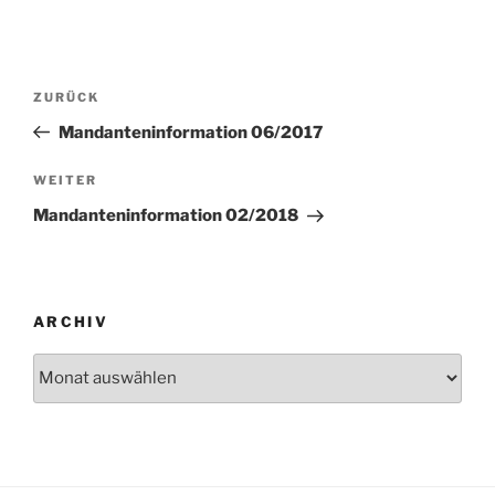
Beitragsnavigation
Vorheriger
ZURÜCK
Beitrag
Mandanteninformation 06/2017
Nächster
WEITER
Beitrag
Mandanteninformation 02/2018
ARCHIV
Archiv