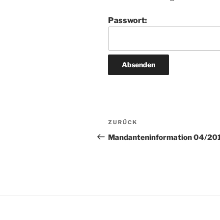
Passwort:
Beitragsnavigation
Vorheriger
ZURÜCK
Beitrag
Mandanteninformation 04/20