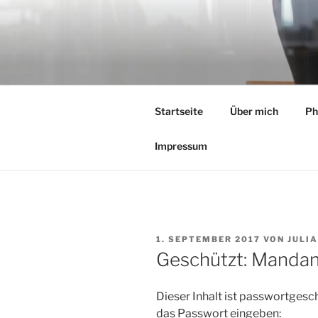
Zum
Inhalt
springen
Startseite
Über mich
Ph
Impressum
VERÖFFENTLICHT
1. SEPTEMBER 2017
VON
JULI
AM
Geschützt: Mandan
Dieser Inhalt ist passwortgesc
das Passwort eingeben: