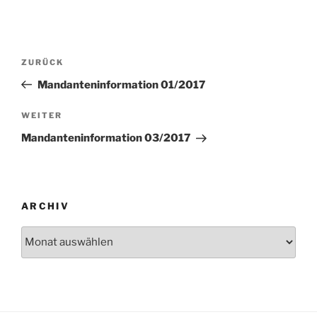
Beitragsnavigation
Vorheriger
ZURÜCK
Beitrag
Mandanteninformation 01/2017
Nächster
WEITER
Beitrag
Mandanteninformation 03/2017
ARCHIV
Archiv