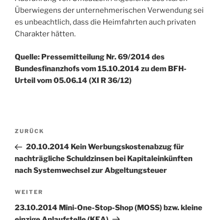
Überwiegens der unternehmerischen Verwendung sei
es unbeachtlich, dass die Heimfahrten auch privaten
Charakter hätten.
Quelle: Pressemitteilung Nr. 69/2014 des
Bundesfinanzhofs vom 15.10.2014 zu dem BFH-
Urteil vom 05.06.14 (XI R 36/12)
Beitragsnavigation
Vorheriger
ZURÜCK
Beitrag
20.10.2014 Kein Werbungskostenabzug für
nachträgliche Schuldzinsen bei Kapitaleinkünften
nach Systemwechsel zur Abgeltungsteuer
Nächster
WEITER
Beitrag
23.10.2014 Mini-One-Stop-Shop (MOSS) bzw. kleine
einzige Anlaufstelle (KEA)