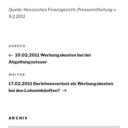
Quelle: Hessisches Finanzgericht, Pressemitteilung v.
9.2.2011
Beitragsnavigation
Vorheriger
ZURÜCK
Beitrag
10.02.2011 Werbungskosten bei der
Abgeltungssteuer
Nächster
WEITER
Beitrag
17.02.2011 Darlehensverlust als Werbungskosten
bei den Lohneinkünften?
ARCHIV