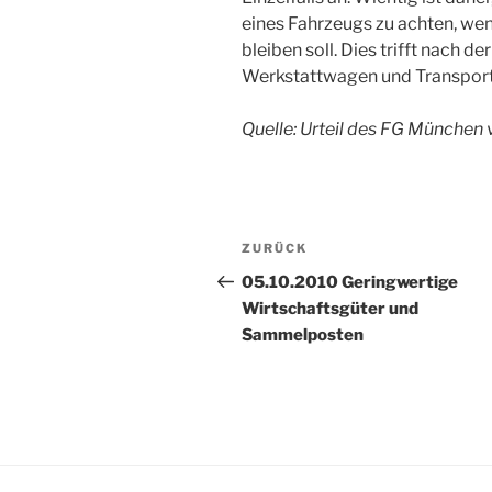
eines Fahrzeugs zu achten, wen
bleiben soll. Dies trifft nach 
Werkstattwagen und Transport
Quelle: Urteil des FG München
Beitragsnavigation
Vorheriger
ZURÜCK
Beitrag
05.10.2010 Geringwertige
Wirtschaftsgüter und
Sammelposten