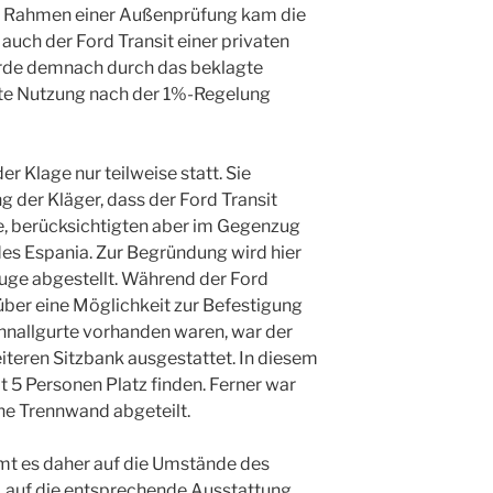
 Im Rahmen einer Außenprüfung kam die
auch der Ford Transit einer privaten
urde demnach durch das beklagte
ate Nutzung nach der 1%-Regelung
 Klage nur teilweise statt. Sie
g der Kläger, dass der Ford Transit
e, berücksichtigten aber im Gegenzug
es Espania. Zur Begründung wird hier
euge abgestellt. Während der Ford
über eine Möglichkeit zur Befestigung
hnallgurte vorhanden waren, war der
iteren Sitzbank ausgestattet. In diesem
 5 Personen Platz finden. Ferner war
ne Trennwand abgeteilt.
mt es daher auf die Umstände des
er, auf die entsprechende Ausstattung