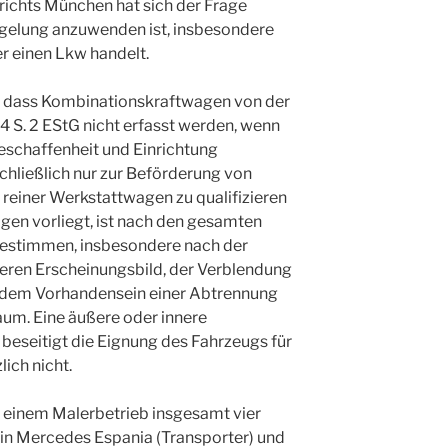
richts München hat sich der Frage
elung anzuwenden ist, insbesondere
r einen Lkw handelt.
es, dass Kombinationskraftwagen von der
 4 S. 2 EStG nicht erfasst werden, wenn
Beschaffenheit und Einrichtung
chließlich nur zur Beförderung von
reiner Werkstattwagen zu qualifizieren
agen vorliegt, ist nach den gesamten
bestimmen, insbesondere nach der
ßeren Erscheinungsbild, der Verblendung
d dem Vorhandensein einer Abtrennung
um. Eine äußere oder innere
eseitigt die Eignung des Fahrzeugs für
lich nicht.
i einem Malerbetrieb insgesamt vier
ein Mercedes Espania (Transporter) und