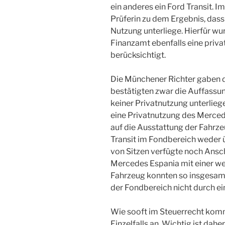
ein anderes ein Ford Transit.
Prüferin zu dem Ergebnis, dass 
Nutzung unterliege. Hierfür w
Finanzamt ebenfalls eine priv
berücksichtigt.
Die Münchener Richter gaben der
bestätigten zwar die Auffassun
keiner Privatnutzung unterlieg
eine Privatnutzung des Merced
auf die Ausstattung der Fahrz
Transit im Fondbereich weder 
von Sitzen verfügte noch Ansc
Mercedes Espania mit einer we
Fahrzeug konnten so insgesamt
der Fondbereich nicht durch ei
Wie sooft im Steuerrecht kom
Einzelfalls an. Wichtig ist dah