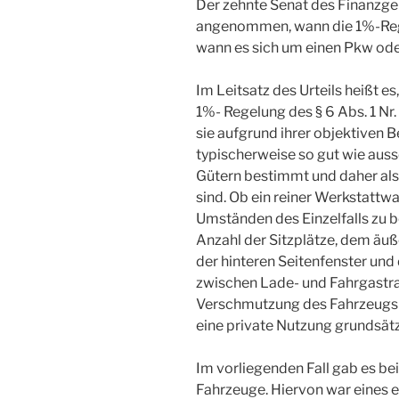
Der zehnte Senat des Finanzge
angenommen, wann die 1%-Reg
wann es sich um einen Pkw ode
Im Leitsatz des Urteils heißt 
1%- Regelung des § 6 Abs. 1 Nr.
sie aufgrund ihrer objektiven 
typischerweise so gut wie auss
Gütern bestimmt und daher als 
sind. Ob ein reiner Werkstattw
Umständen des Einzelfalls zu 
Anzahl der Sitzplätze, dem äu
der hinteren Seitenfenster un
zwischen Lade- und Fahrgastra
Verschmutzung des Fahrzeugs b
eine private Nutzung grundsätz
Im vorliegenden Fall gab es be
Fahrzeuge. Hiervon war eines 