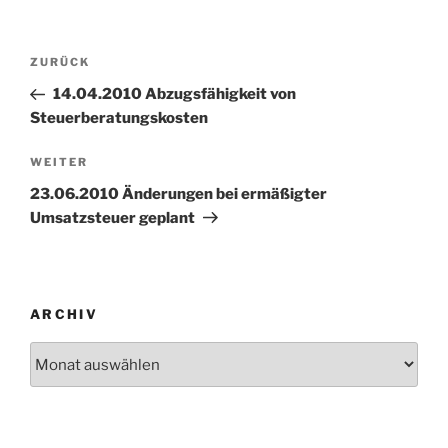
Beitragsnavigation
Vorheriger
ZURÜCK
Beitrag
14.04.2010 Abzugsfähigkeit von
Steuerberatungskosten
Nächster
WEITER
Beitrag
23.06.2010 Änderungen bei ermäßigter
Umsatzsteuer geplant
ARCHIV
Archiv