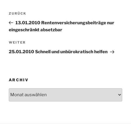
Beitragsnavigation
Vorheriger
ZURÜCK
Beitrag
13.01.2010 Rentenversicherungsbeiträge nur
eingeschränkt absetzbar
Nächster
WEITER
Beitrag
25.01.2010 Schnell und unbürokratisch helfen
ARCHIV
Archiv