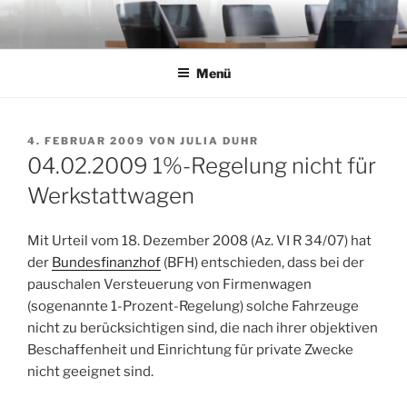
Zum
Inhalt
springen
Menü
VERÖFFENTLICHT
4. FEBRUAR 2009
VON
JULIA DUHR
AM
04.02.2009 1%-Regelung nicht für
Werkstattwagen
Mit Urteil vom 18. Dezember 2008 (Az. VI R 34/07) hat
der
Bundesfinanzhof
(BFH) entschieden, dass bei der
pauschalen Versteuerung von Firmenwagen
(sogenannte 1-Prozent-Regelung) solche Fahrzeuge
nicht zu berücksichtigen sind, die nach ihrer objektiven
Beschaffenheit und Einrichtung für private Zwecke
nicht geeignet sind.