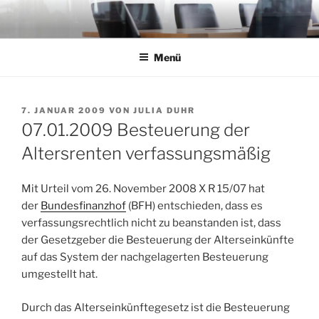
Zum
Inhalt
springen
Menü
VERÖFFENTLICHT
7. JANUAR 2009
VON
JULIA DUHR
AM
07.01.2009 Besteuerung der
Altersrenten verfassungsmäßig
Mit Urteil vom 26. November 2008 X R 15/07 hat
der
Bundesfinanzhof
(BFH) entschieden, dass es
verfassungsrechtlich nicht zu beanstanden ist, dass
der Gesetzgeber die Besteuerung der Alterseinkünfte
auf das System der nachgelagerten Besteuerung
umgestellt hat.
Durch das Alterseinkünftegesetz ist die Besteuerung