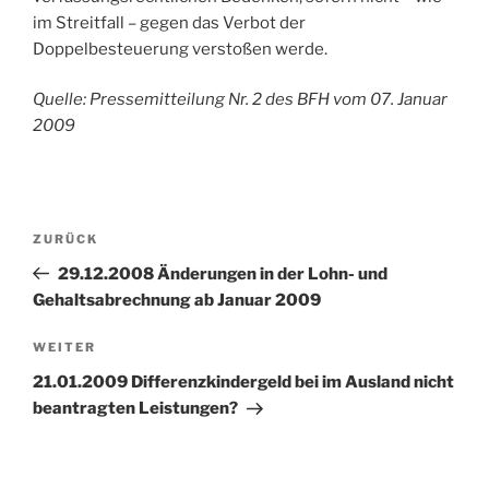
im Streitfall – gegen das Verbot der
Doppelbesteuerung verstoßen werde.
Quelle: Pressemitteilung Nr. 2 des BFH vom 07. Januar
2009
Beitragsnavigation
Vorheriger
ZURÜCK
Beitrag
29.12.2008 Änderungen in der Lohn- und
Gehaltsabrechnung ab Januar 2009
Nächster
WEITER
Beitrag
21.01.2009 Differenzkindergeld bei im Ausland nicht
beantragten Leistungen?