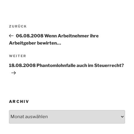
Beitragsnavigation
Vorheriger
ZURÜCK
Beitrag
06.08.2008 Wenn Arbeitnehmer ihre
Arbeitgeber bewirten…
Nächster
WEITER
Beitrag
18.08.2008 Phantomlohnfalle auch im Steuerrecht?
ARCHIV
Archiv