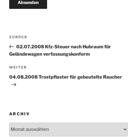
Beitragsnavigation
Vorheriger
ZURÜCK
Beitrag
02.07.2008 Kfz-Steuer nach Hubraum für
Geländewagen verfassungskonform
Nächster
WEITER
Beitrag
04.08.2008 Trostpflaster für gebeutelte Raucher
ARCHIV
Archiv