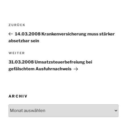
Beitragsnavigation
Vorheriger
ZURÜCK
Beitrag
14.03.2008 Krankenversicherung muss stärker
absetzbar sein
Nächster
WEITER
Beitrag
31.03.2008 Umsatzsteuerbefreiung bei
gefälschtem Ausfuhrnachweis
ARCHIV
Archiv