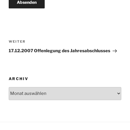
Beitragsnavigation
Nächster
WEITER
Beitrag
17.12.2007 Offenlegung des Jahresabschlusses
ARCHIV
Archiv