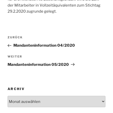
der Mitarbeiter in Vollzeitäquivalenten zum Stichtag
29.2.2020 zugrunde gelegt.
Beitragsnavigation
Vorheriger
ZURÜCK
Beitrag
Mandanteninformation 04/2020
Nächster
WEITER
Beitrag
Mandanteninformation 05/2020
ARCHIV
Archiv