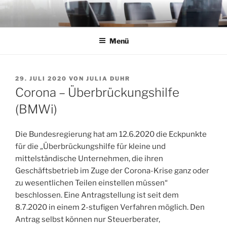
Zum
Inhalt
springen
Menü
VERÖFFENTLICHT
29. JULI 2020
VON
JULIA DUHR
AM
Corona – Überbrückungshilfe
(BMWi)
Die Bundesregierung hat am 12.6.2020 die Eckpunkte
für die „Überbrückungshilfe für kleine und
mittelständische Unternehmen, die ihren
Geschäftsbetrieb im Zuge der Corona-Krise ganz oder
zu wesentlichen Teilen einstellen müssen“
beschlossen. Eine Antragstellung ist seit dem
8.7.2020 in einem 2-stufigen Verfahren möglich. Den
Antrag selbst können nur Steuerberater,